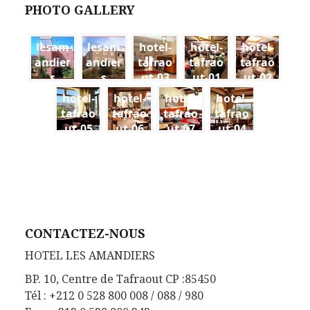
PHOTO GALLERY
lesam
lesam
hotel-
hotel-
hotel-
andier
andier
tafrao
tafrao
tafrao
s
s
ut-03
ut-01
ut-02
pics06
pics03
hotel-
hotel-
hotel-
hotel-
tafrao
tafrao
tafrao
tafrao
ut-05
ut-06
ut-07
ut-04
CONTACTEZ-NOUS
HOTEL LES AMANDIERS
BP. 10, Centre de Tafraout CP :85450
Tél : +212 0 528 800 008 / 088 / 980