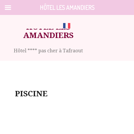
HÔTEL LES AMANDIERS
Skip
HÔTEL LES
to
content
AMANDIERS
Hôtel **** pas cher à Tafraout
PISCINE